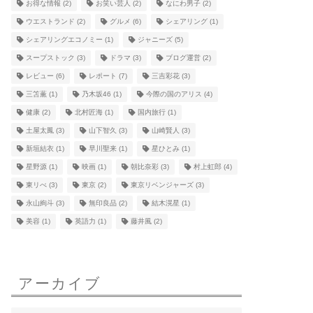
お得な情報
(2)
お笑い芸人
(2)
なにわ男子
(2)
ウエストランド
(2)
グルメ
(6)
シェアリング
(1)
シェアリングエコノミー
(1)
ジャニーズ
(5)
スープストック
(3)
ドラマ
(3)
ブログ運営
(2)
レビュー
(6)
レポート
(7)
三吉彩花
(3)
三笘薫
(1)
乃木坂46
(1)
今際の国のアリス
(4)
健康
(2)
北村匠海
(1)
国内旅行
(1)
土屋太鳳
(3)
山下智久
(3)
山崎賢人
(3)
新垣結衣
(1)
早川聖来
(1)
星ひとみ
(1)
星野源
(1)
映画
(1)
朝比奈彩
(3)
村上虹郎
(4)
東リべ
(3)
東京
(2)
東京リベンジャーズ
(3)
永山絢斗
(3)
無印良品
(2)
結木滉星
(1)
美容
(1)
英語力
(1)
藤井風
(2)
アーカイブ