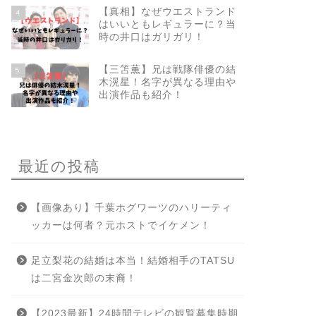
【真相】なぜウエストランド
4
はいいともレギュラーに？当
時の井口はガリガリ！
【三笘薫】兄は戦隊俳優の結
5
木滉星！名字が異なる理由や
出演作品も紹介！
最近の投稿
【画像あり】千葉ホグワーツのハリーティ
ッカーは何者？元ホストでイケメン！
足立梨花の結婚は本当！結婚相手のTATSU
は二宮金次郎の末裔！
【2023最新】24時間テレビの観覧募集時期