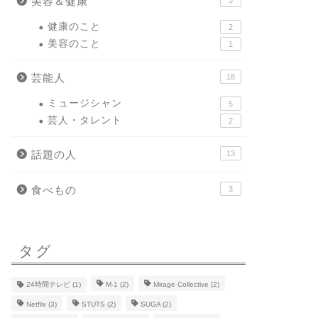
美容＆健康
健康のこと
2
美容のこと
1
芸能人
18
ミュージシャン
5
芸人・タレント
2
話題の人
13
食べもの
3
タグ
24時間テレビ
(1)
M-1
(2)
Mirage Collective
(2)
Netflix
(3)
STUTS
(2)
SUGA
(2)