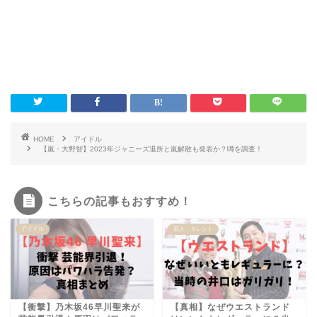
HOME
アイドル
【嵐・大野智】2023年ジャニーズ退所と嵐解散も発表か？噂を調査！
こちらの記事もおすすめ！
アイドル
芸人・タレント
【衝撃】乃木坂46早川聖来が
【真相】なぜウエストランド