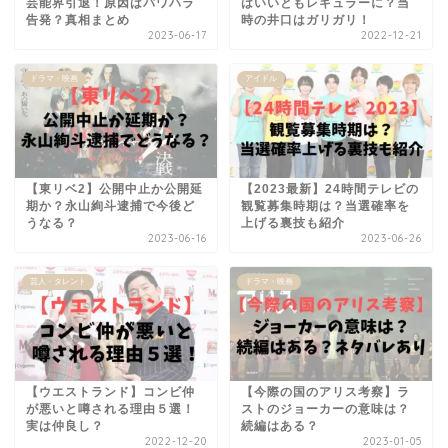
芸能界引退！原因はパワハラ
はいいともレギュラーに？当
告発？真相まとめ
時の井口はガリガリ！
2023-06-17
2022-12-21
ドラマ・映画
アイドル
【東リベ2】公開中止か公開延
【2023最新】24時間テレビの
期か？永山絢斗逮捕で今後ど
観覧募集時期は？当選確率を
うなる？
上げる裏技も紹介
2023-06-16
2023-06-26
芸人・タレント
ドラマ・映画
【ウエストランド】コンビ仲
【今際の国のアリス考察】ラ
が悪いと噂される理由５選！
ストのジョーカーの意味は？
実は仲良し？
続編はある？
2022-12-20
2023-01-05