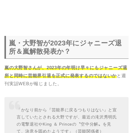
嵐・大野智が2023年にジャニーズ退
所＆嵐解散発表か？
嵐の大野智さんが、2023年の年明け早々にもジャニーズ退
所と同時に芸能界引退を正式に発表するのではないか
と週
刊実話WEBが報じました。
「かなり前から『芸能界に戻るつもりはない』と宣
言していたとされる大野ですが、最近の滝沢秀明氏
の電撃退社やKing ＆ Princeの〝空中分解〟を見
て、決意を固めたようです」（芸能関係者）