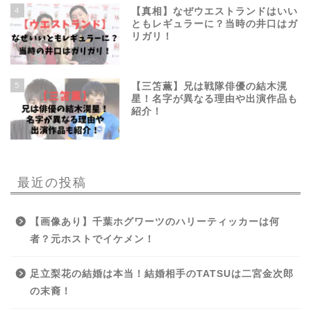
4
【真相】なぜウエストランドはいい
ともレギュラーに？当時の井口はガ
リガリ！
5
【三笘薫】兄は戦隊俳優の結木滉
星！名字が異なる理由や出演作品も
紹介！
最近の投稿
【画像あり】千葉ホグワーツのハリーティッカーは何
者？元ホストでイケメン！
足立梨花の結婚は本当！結婚相手のTATSUは二宮金次郎
の末裔！