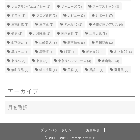
シェアリングエコノミー
(1)
ジャニーズ
(5)
スープストック
(3)
ドラマ
(3)
ブログ運営
(2)
レビュー
(6)
レポート
(7)
三吉彩花
(3)
三笘薫
(1)
乃木坂46
(1)
今際の国のアリス
(4)
健康
(2)
北村匠海
(1)
国内旅行
(1)
土屋太鳳
(3)
山下智久
(3)
山崎賢人
(3)
新垣結衣
(1)
早川聖来
(1)
星ひとみ
(1)
星野源
(1)
映画
(1)
朝比奈彩
(3)
村上虹郎
(4)
東リべ
(3)
東京
(2)
東京リベンジャーズ
(3)
永山絢斗
(3)
無印良品
(2)
結木滉星
(1)
美容
(1)
英語力
(1)
藤井風
(2)
アーカイブ
プライバシーポリシー
免責事項
2019–2026 ニコマイブログ