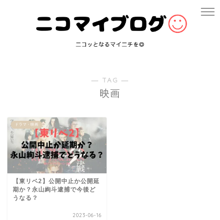
― TAG ―
映画
ドラマ・映画
【東リベ2】公開中止か公開延
期か？永山絢斗逮捕で今後ど
うなる？
2023-06-16