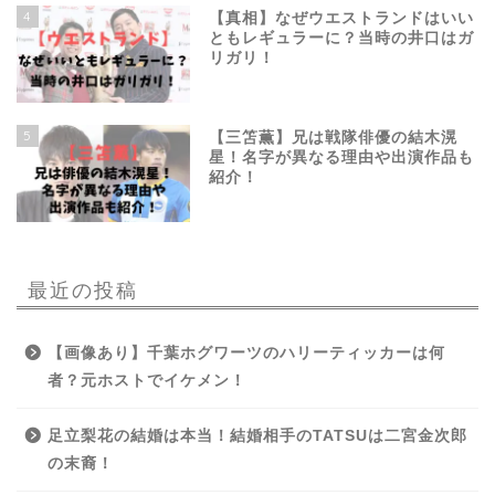
4
【真相】なぜウエストランドはいい
ともレギュラーに？当時の井口はガ
リガリ！
5
【三笘薫】兄は戦隊俳優の結木滉
星！名字が異なる理由や出演作品も
紹介！
最近の投稿
【画像あり】千葉ホグワーツのハリーティッカーは何
者？元ホストでイケメン！
足立梨花の結婚は本当！結婚相手のTATSUは二宮金次郎
の末裔！