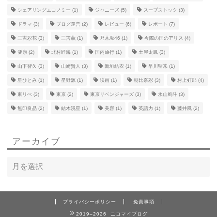
シェアリングエコノミー
(1)
ジャニーズ
(5)
スープストック
(3)
ドラマ
(3)
ブログ運営
(2)
レビュー
(6)
レポート
(7)
三吉彩花
(3)
三笘薫
(1)
乃木坂46
(1)
今際の国のアリス
(4)
健康
(2)
北村匠海
(1)
国内旅行
(1)
土屋太鳳
(3)
山下智久
(3)
山崎賢人
(3)
新垣結衣
(1)
早川聖来
(1)
星ひとみ
(1)
星野源
(1)
映画
(1)
朝比奈彩
(3)
村上虹郎
(4)
東リべ
(3)
東京
(2)
東京リベンジャーズ
(3)
永山絢斗
(3)
無印良品
(2)
結木滉星
(1)
美容
(1)
英語力
(1)
藤井風
(2)
アーカイブ
プライバシーポリシー
免責事項
2019–2026 ニコマイブログ