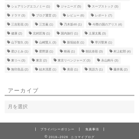
シェアリングエコノミー
(1)
ジャニーズ
(5)
スープストック
(3)
ドラマ
(3)
ブログ運営
(2)
レビュー
(6)
レポート
(7)
三吉彩花
(3)
三笘薫
(1)
乃木坂46
(1)
今際の国のアリス
(4)
健康
(2)
北村匠海
(1)
国内旅行
(1)
土屋太鳳
(3)
山下智久
(3)
山崎賢人
(3)
新垣結衣
(1)
早川聖来
(1)
星ひとみ
(1)
星野源
(1)
映画
(1)
朝比奈彩
(3)
村上虹郎
(4)
東リべ
(3)
東京
(2)
東京リベンジャーズ
(3)
永山絢斗
(3)
無印良品
(2)
結木滉星
(1)
美容
(1)
英語力
(1)
藤井風
(2)
アーカイブ
プライバシーポリシー
免責事項
2019–2026 ニコマイブログ