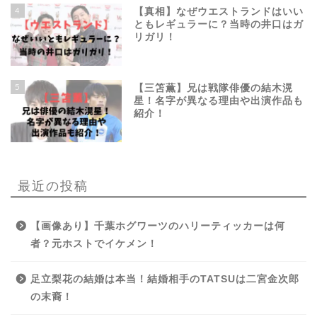
4
【真相】なぜウエストランドはいい
ともレギュラーに？当時の井口はガ
リガリ！
5
【三笘薫】兄は戦隊俳優の結木滉
星！名字が異なる理由や出演作品も
紹介！
最近の投稿
【画像あり】千葉ホグワーツのハリーティッカーは何
者？元ホストでイケメン！
足立梨花の結婚は本当！結婚相手のTATSUは二宮金次郎
の末裔！