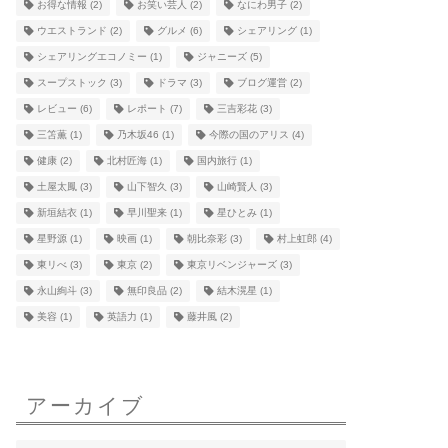
お得な情報
(2)
お笑い芸人
(2)
なにわ男子
(2)
ウエストランド
(2)
グルメ
(6)
シェアリング
(1)
シェアリングエコノミー
(1)
ジャニーズ
(5)
スープストック
(3)
ドラマ
(3)
ブログ運営
(2)
レビュー
(6)
レポート
(7)
三吉彩花
(3)
三笘薫
(1)
乃木坂46
(1)
今際の国のアリス
(4)
健康
(2)
北村匠海
(1)
国内旅行
(1)
土屋太鳳
(3)
山下智久
(3)
山崎賢人
(3)
新垣結衣
(1)
早川聖来
(1)
星ひとみ
(1)
星野源
(1)
映画
(1)
朝比奈彩
(3)
村上虹郎
(4)
東リべ
(3)
東京
(2)
東京リベンジャーズ
(3)
永山絢斗
(3)
無印良品
(2)
結木滉星
(1)
美容
(1)
英語力
(1)
藤井風
(2)
アーカイブ