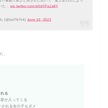
占い番組で星ひとみさんに占いで「選ぶ女の人によっ
いた…
pic.twitter.com/eOdVFa1a8Y
(@itaiTikTok)
June 15, 2023
た。
される
の星が入ってくる
紹介される女の子もダメ