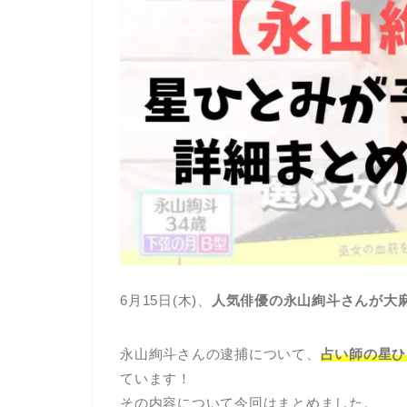
6月15日(木)、
人気俳優の永山絢斗さんが大
永山絢斗さんの逮捕について、
占い師の星ひ
ています！
その内容について今回はまとめました。