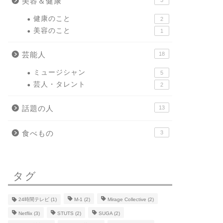
美容＆健康
健康のこと
2
美容のこと
1
芸能人
18
ミュージシャン
5
芸人・タレント
2
話題の人
13
食べもの
3
タグ
24時間テレビ
(1)
M-1
(2)
Mirage Collective
(2)
Netflix
(3)
STUTS
(2)
SUGA
(2)