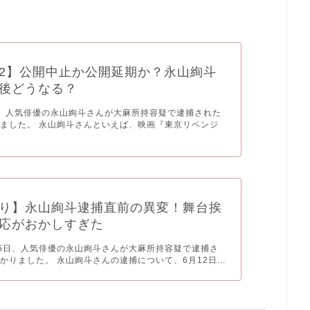
2】公開中止か公開延期か？永山絢斗
後どうなる？
木)、人気俳優の永山絢斗さんが大麻所持容疑で逮捕された
ました。 永山絢斗さんといえば、映画『東京リベンジ
り】永山絢斗逮捕直前の異変！舞台挨
応がおかしすぎた
月15日、人気俳優の永山絢斗さんが大麻所持容疑で逮捕さ
かりました。 永山絢斗さんの逮捕について、6月12日...