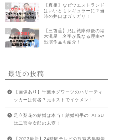
【真相】なぜウエストランド
4
はいいともレギュラーに？当
時の井口はガリガリ！
【三笘薫】兄は戦隊俳優の結
5
木滉星！名字が異なる理由や
出演作品も紹介！
最近の投稿
【画像あり】千葉ホグワーツのハリーティ
ッカーは何者？元ホストでイケメン！
足立梨花の結婚は本当！結婚相手のTATSU
は二宮金次郎の末裔！
【2023最新】24時間テレビの観覧募集時期